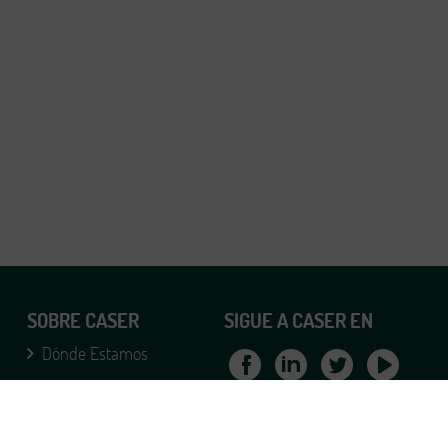
SOBRE CASER
SIGUE A CASER EN
Dónde Estamos
Teléfonos Caser
© Caser Seguros 2019
Formulario Caser