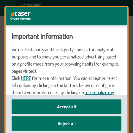
GEBISA 2013
Preparados para ti
Important information
We use first-party and third-party cookies for analytical
purposes and to show you personalized advertising based
Seguros
on a profile made from your browsing habits (for example,
pages visited).
Click
HERE
for more information. You can accept or reject
Coche y Moto
all cookies by clicking on the buttons below or configure
them to your preferences by clicking on
"personalize my
choices"
.
Salud
Accept all
We remind you that you can modify your cookie settings at
any time in the
Cookie Policy
.
Reject all
Hogar