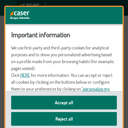
ALICIA CHARRABE KASABJE
Preparados para ti
Important information
We use first-party and third-party cookies for analytical
purposes and to show you personalized advertising based
Seguros
on a profile made from your browsing habits (for example,
pages visited).
Click
HERE
for more information. You can accept or reject
Decesos
all cookies by clicking on the buttons below or configure
them to your preferences by clicking on
"personalize my
choices"
.
Salud
Accept all
We remind you that you can modify your cookie settings at
any time in the
Cookie Policy
.
Reject all
Vida