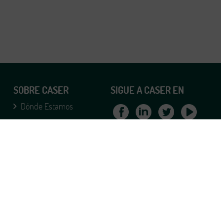
SOBRE CASER
SIGUE A CASER EN
Dónde Estamos
Teléfonos Caser
© Caser Seguros 2019
Formulario Caser
Mapa web
Política de Privacidad
Política de cookies
Condiciones de uso
Derechos de protección
Accesibilidad
del dato