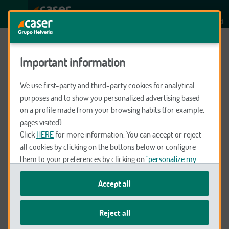
JAIME GARCIA MUÑOZ
Preparados para ti
Important information
We use first-party and third-party cookies for analytical
purposes and to show you personalized advertising based
Seguros
on a profile made from your browsing habits (for example,
pages visited).
Click
HERE
for more information. You can accept or reject
Decesos
all cookies by clicking on the buttons below or configure
them to your preferences by clicking on
"personalize my
choices"
.
Coche y Moto
Accept all
We remind you that you can modify your cookie settings at
any time in the
Cookie Policy
.
Reject all
Salud