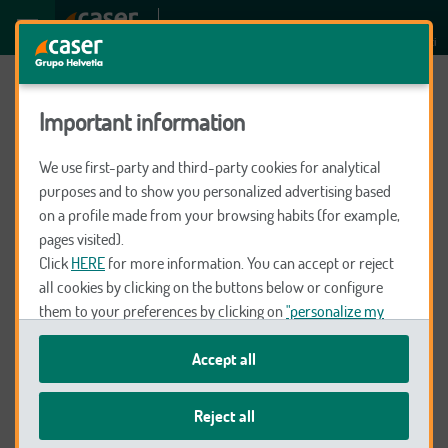
JESSICA GONZALEZ GARCIA
Preparados para ti
Important information
We use first-party and third-party cookies for analytical
purposes and to show you personalized advertising based
Seguros
on a profile made from your browsing habits (for example,
pages visited).
Click
HERE
for more information. You can accept or reject
Coche y Moto
all cookies by clicking on the buttons below or configure
them to your preferences by clicking on
"personalize my
choices"
.
Salud
Accept all
We remind you that you can modify your cookie settings at
any time in the
Cookie Policy
.
Reject all
Hogar