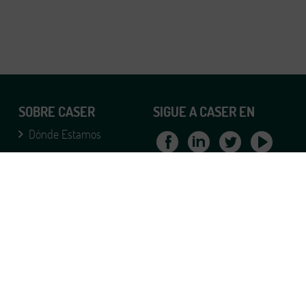
SOBRE CASER
SIGUE A CASER EN
Dónde Estamos
Teléfonos Caser
© Caser Seguros 2019
Formulario Caser
Mapa web
Política de Privacidad
Política de cookies
Condiciones de uso
Derechos de protección
Accesibilidad
del dato
Acceder como agente
Agente inscrito en la DGS y FP