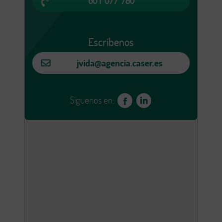
601 077 780
Escríbenos
jvida@agencia.caser.es
Síguenos en: