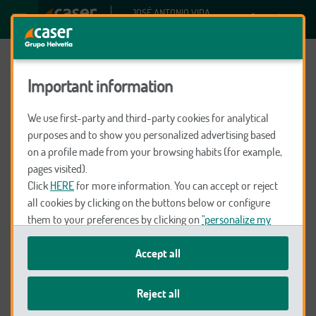
JOSÉ ANTONIO VIDA
Preparados para
RETAMERO
ti
Important information
We use first-party and third-party cookies for analytical
purposes and to show you personalized advertising based
Seguros
on a profile made from your browsing habits (for example,
pages visited).
Click
HERE
for more information. You can accept or reject
Decesos
all cookies by clicking on the buttons below or configure
them to your preferences by clicking on
"personalize my
choices"
.
Coche y Moto
Accept all
We remind you that you can modify your cookie settings at
any time in the
Cookie Policy
.
Reject all
Salud