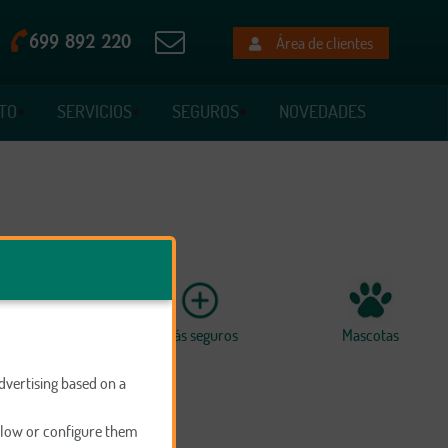
699 892 220
Área de clientes
TO
SERVICIOS
SEGUROS
NOVEDADES
sas y Autónomos
Más seguros
Mascotas
dvertising based on a
below or configure them