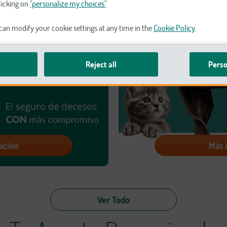
licking on
"personalize my choices"
.
an modify your cookie settings at any time in the
Cookie Policy
.
Reject all
Perso
ación
Más 
Ver Todo