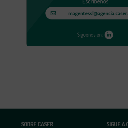
Escríbenos
magentessl@agencia.caser
Síguenos en:
SOBRE CASER
SIGUE A 