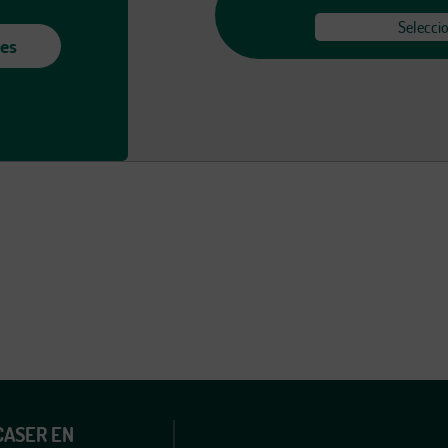
Seleccio
.es
CASER EN