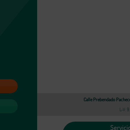
Calle Prebendado Pachec
L-V: 9
Servici