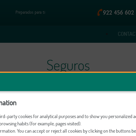
922 456 602
Preparados para ti
CONTAC
Seguros
mation
Hogar
Vida y Ahorro
Empre
Destacamos
hird-party cookies for analytical purposes and to show you personalized a
rowsing habits (for example, pages visited).
rmation. You can accept or reject all cookies by clicking on the buttons 