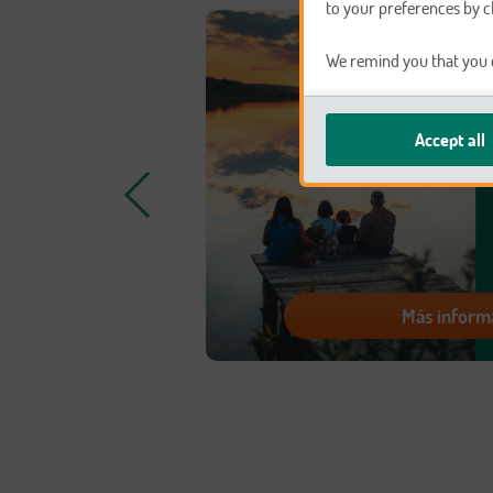
to your preferences by c
We remind you that you c
Accept all
Más inform